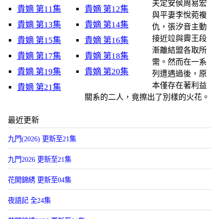
夫定安侯周易宏
貴嫡 第11集
貴嫡 第12集
與平妻李悅菀複
貴嫡 第13集
貴嫡 第14集
仇，張汐音主動
接近竝與霽王段
貴嫡 第15集
貴嫡 第16集
漸離結盟各取所
貴嫡 第17集
貴嫡 第18集
需。然而在一系
貴嫡 第19集
貴嫡 第20集
列遭遇過後，原
本僅存在著利益
貴嫡 第21集
關系的二人，竟擦出了別樣的火花。
最近更新
九門(2026) 更新至21集
九門2026 更新至21集
花開錦綉 更新至04集
夜語記 全24集