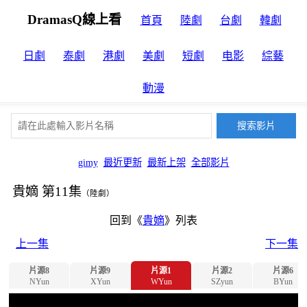
DramasQ線上看
首頁
陸劇
台劇
韓劇
日劇
泰劇
港劇
美劇
短劇
电影
綜藝
動漫
gimy
最近更新
最新上架
全部影片
貴嫡 第11集
（陸劇）
回到《
貴嫡
》列表
上一集
下一集
片源8
片源9
片源1
片源2
片源6
NYun
XYun
WYun
SZyun
BYun