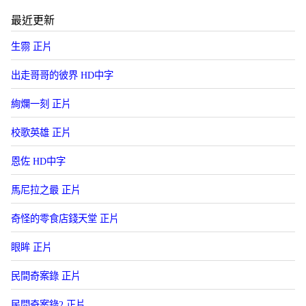
最近更新
生霛 正片
出走哥哥的彼界 HD中字
絢爛一刻 正片
校歌英雄 正片
恩佐 HD中字
馬尼拉之最 正片
奇怪的零食店錢天堂 正片
眼眸 正片
民間奇案錄 正片
民間奇案錄2 正片