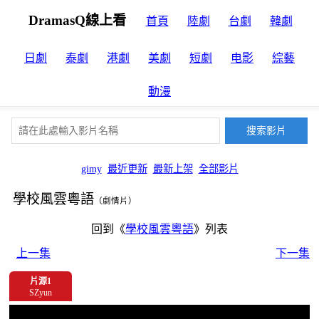
DramasQ線上看
首頁
陸劇
台劇
韓劇
日劇
泰劇
港劇
美劇
短劇
电影
綜藝
動漫
gimy
最近更新
最新上架
全部影片
學校風雲粵語
（劇情片）
回到《
學校風雲粵語
》列表
上一集
下一集
片源1
SZyun