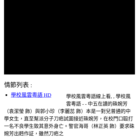
情節列表 :
學校風雲粵語 HD
學校風雲粵語線上看, , 學校風
雲粵語 - - 中五在讀的硃婉芳
（袁潔瑩 飾）與郭小珍（李麗蕊 飾）本是一對兒普通的中
學女生，直至幫派分子刀疤試圖接近硃婉芳，在校門口毆打
一名不良學生致其意外身亡。警官海哥（林正英 飾）要求硃
婉芳出麪作証，雖然刀疤之