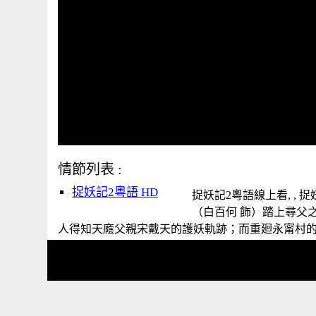
情節列表 :
捉妖記2粵語 HD
捉妖記2粵語線上看, , 
（白百何 飾）踏上尋父
人得知天廕父親宋戴天的護妖軌跡；而重廻永甯村