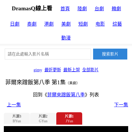
DramasQ線上看
首頁
陸劇
台劇
韓劇
日劇
泰劇
港劇
美劇
短劇
电影
綜藝
動漫
gimy
最近更新
最新上架
全部影片
菲爾來蹭飯第八季 第1集
（美劇）
回到《
菲爾來蹭飯第八季
》列表
上一集
下一集
片源3
片源2
片源1
BYun
GYun
JYun