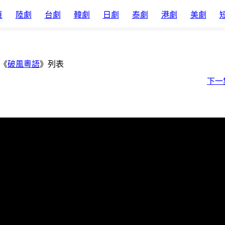
頁
陸劇
台劇
韓劇
日劇
泰劇
港劇
美劇
《
破風粵語
》列表
下一