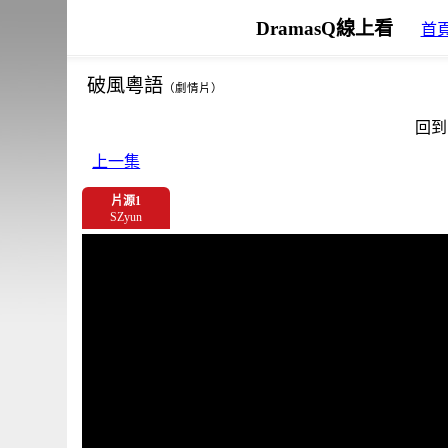
DramasQ線上看
首
破風粵語
（劇情片）
回到
上一集
片源1
SZyun