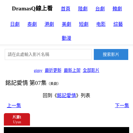
DramasQ線上看
首頁
陸劇
台劇
韓劇
日劇
泰劇
港劇
美劇
短劇
电影
綜藝
動漫
gimy
最近更新
最新上架
全部影片
銘記愛情 第07集
（美劇）
回到《
銘記愛情
》列表
上一集
下一集
片源1
Uyun