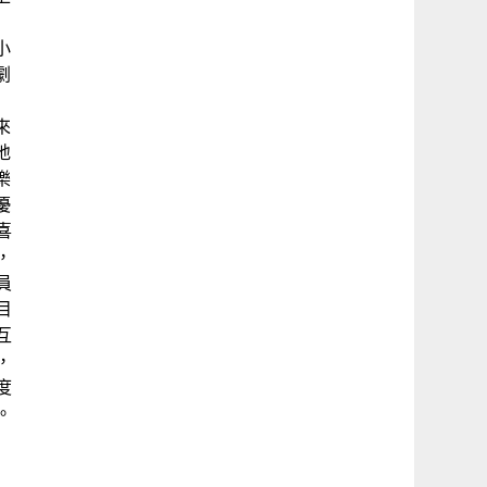
小
劇
來
地
樂
優
喜
，
員
目
互
，
度
。