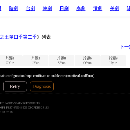
頁
陸劇
台劇
韓劇
日劇
泰劇
港劇
美劇
之王單口季第二季
》列表
下一
片源4
片源3
片源8
片源6
片源9
GYun
JYun
SYun
OYun
Uyun