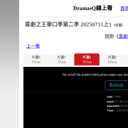
DramasQ線上看
首
喜劇之王單口季第二季 20250711上1
（綜藝）
回到《
喜劇
上一集
片源5
片源7
片源1
片源2
NYun
XYun
WYun
SZyun