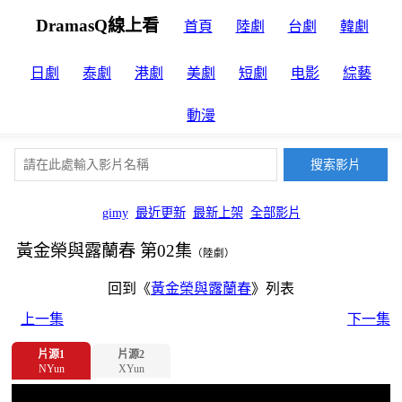
DramasQ線上看
首頁
陸劇
台劇
韓劇
日劇
泰劇
港劇
美劇
短劇
电影
綜藝
動漫
gimy
最近更新
最新上架
全部影片
黃金榮與露蘭春 第02集
（陸劇）
回到《
黃金榮與露蘭春
》列表
上一集
下一集
片源1
片源2
NYun
XYun