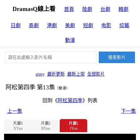
DramasQ線上看
首頁
陸劇
台劇
韓劇
日劇
泰劇
港劇
美劇
短劇
电影
綜藝
動漫
gimy
最近更新
最新上架
全部影片
阿松第四季 第13集
（動漫）
回到《
阿松第四季
》列表
上一集
下一集
片源3
片源2
片源1
XYun
BYun
JYun