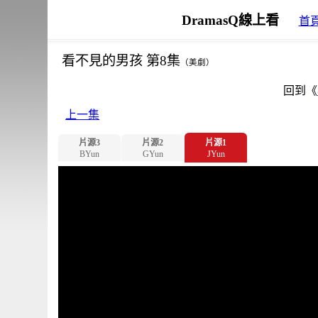
DramasQ線上看
首
看不見的男孩 第8集
（美劇）
回到《
上一集
片源3
片源2
片源1
BYun
GYun
JYun