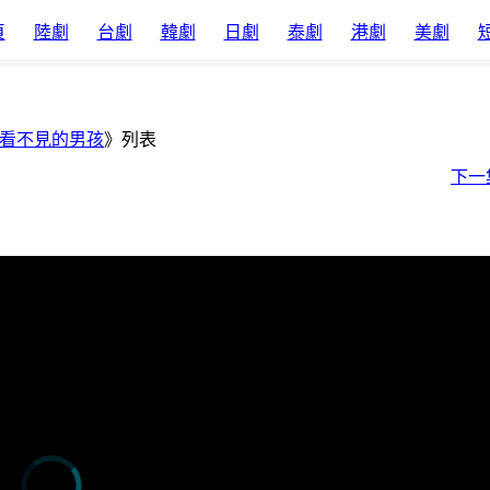
頁
陸劇
台劇
韓劇
日劇
泰劇
港劇
美劇
看不見的男孩
》列表
下一