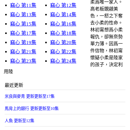
柔爲唯一家人。
竊心 第11集
竊心 第12集
高老板覬覦美
竊心 第13集
竊心 第14集
色，一怒之下奪
去小柔的性命。
竊心 第15集
竊心 第16集
林初甯想爲小柔
竊心 第17集
竊心 第18集
報仇，卻無奈勢
竊心 第19集
竊心 第20集
單力薄。因爲一
件信物，林初甯
竊心 第21集
竊心 第22集
懷疑小柔是陸家
竊心 第23集
竊心 第24集
的孩子，決定利
用陸
最近更新
米良與麥青 更新更新至17集
馬背上的銀行 更新更新至10集
人魚 更新至12集