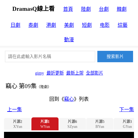
DramasQ線上看
首頁
陸劇
台劇
韓劇
日劇
泰劇
港劇
美劇
短劇
电影
綜藝
動漫
gimy
最近更新
最新上架
全部影片
竊心 第09集
（陸劇）
回到《
竊心
》列表
上一集
下一集
片源2
片源1
片源6
片源5
片源3
XYun
WYun
SZyun
BYun
GYun