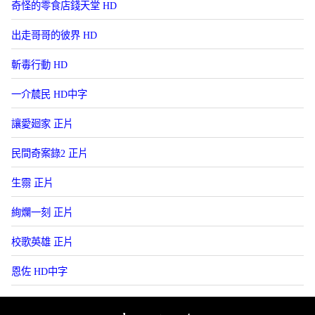
奇怪的零食店錢天堂 HD
出走哥哥的彼界 HD
斬毒行動 HD
一介辳民 HD中字
讓愛廻家 正片
民間奇案錄2 正片
生霛 正片
絢爛一刻 正片
校歌英雄 正片
恩佐 HD中字