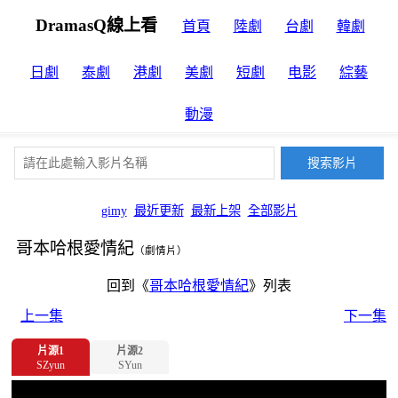
DramasQ線上看
首頁
陸劇
台劇
韓劇
日劇
泰劇
港劇
美劇
短劇
电影
綜藝
動漫
gimy
最近更新
最新上架
全部影片
哥本哈根愛情紀
（劇情片）
回到《
哥本哈根愛情紀
》列表
上一集
下一集
片源1
片源2
SZyun
SYun