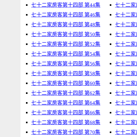
七十二家房客第十四部 第44集
七十二家
七十二家房客第十四部 第46集
七十二家
七十二家房客第十四部 第48集
七十二家
七十二家房客第十四部 第50集
七十二家
七十二家房客第十四部 第52集
七十二家
七十二家房客第十四部 第54集
七十二家
七十二家房客第十四部 第56集
七十二家
七十二家房客第十四部 第58集
七十二家
七十二家房客第十四部 第60集
七十二家
七十二家房客第十四部 第62集
七十二家
七十二家房客第十四部 第64集
七十二家
七十二家房客第十四部 第66集
七十二家
七十二家房客第十四部 第68集
七十二家
七十二家房客第十四部 第70集
七十二家