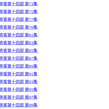
房客第十四部 第73集
房客第十四部 第75集
房客第十四部 第77集
房客第十四部 第79集
房客第十四部 第81集
房客第十四部 第83集
房客第十四部 第85集
房客第十四部 第87集
房客第十四部 第89集
房客第十四部 第91集
房客第十四部 第93集
房客第十四部 第95集
房客第十四部 第97集
房客第十四部 第99集