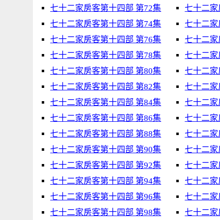
七十二家房客第十四部 第72集
七十二家
七十二家房客第十四部 第74集
七十二家
七十二家房客第十四部 第76集
七十二家
七十二家房客第十四部 第78集
七十二家
七十二家房客第十四部 第80集
七十二家
七十二家房客第十四部 第82集
七十二家
七十二家房客第十四部 第84集
七十二家
七十二家房客第十四部 第86集
七十二家
七十二家房客第十四部 第88集
七十二家
七十二家房客第十四部 第90集
七十二家
七十二家房客第十四部 第92集
七十二家
七十二家房客第十四部 第94集
七十二家
七十二家房客第十四部 第96集
七十二家
七十二家房客第十四部 第98集
七十二家