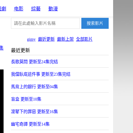
短劇
电影
綜藝
動漫
gimy
最近更新
最新上架
全部影片
集
最近更新
長歌莫問 更新至24集完结
我儅臥底這件事 更新至23集完结
馬背上的銀行 更新至04集
盲盒 更新至10集
凜鼕下的罪惡 更新至16集
幽宅奇譚 更新至14集