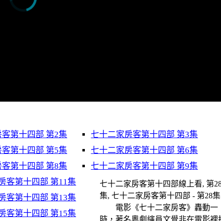
客第十四部 第2集
七十二家房客第十四部 第3集
客第十四部 第5集
七十二家房客第十四部 第6集
客第十四部 第8集
七十二家房客第十四部 第9集
房客第十四部 第11集
七十二家房客第十四部線上看, 第2
集, 七十二家房客第十四部 - 第28集 
房客第十四部 第13集
電影《七十二家房客》轟動一
房客第十四部 第15集
時，著名粵劇縯員文覺非在電影裡