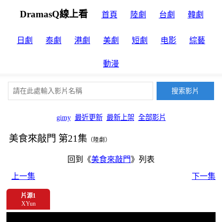
DramasQ線上看
首頁
陸劇
台劇
韓劇
日劇
泰劇
港劇
美劇
短劇
电影
綜藝
動漫
gimy
最近更新
最新上架
全部影片
美食來敲門 第21集
（陸劇）
回到《
美食來敲門
》列表
上一集
下一集
片源1
XYun