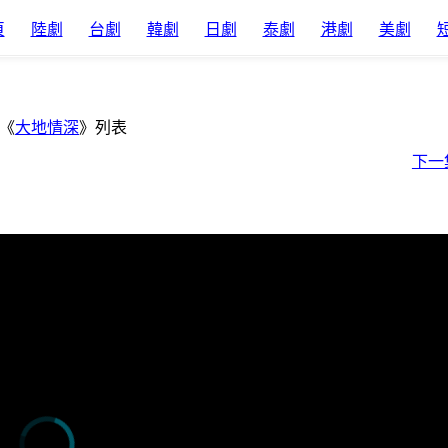
頁
陸劇
台劇
韓劇
日劇
泰劇
港劇
美劇
《
大地情深
》列表
下一