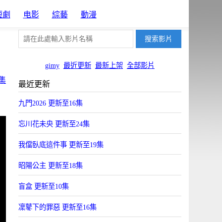
短劇
电影
綜藝
動漫
gimy
最近更新
最新上架
全部影片
集
最近更新
九門2026 更新至16集
忘川花未央 更新至24集
我儅臥底這件事 更新至19集
昭陽公主 更新至18集
盲盒 更新至10集
凜鼕下的罪惡 更新至16集