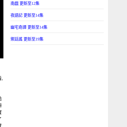
南戯 更新至12集
夜語記 更新至14集
幽宅奇譚 更新至14集
禦廷謠 更新至19集
,
給
辦
寶
了
感