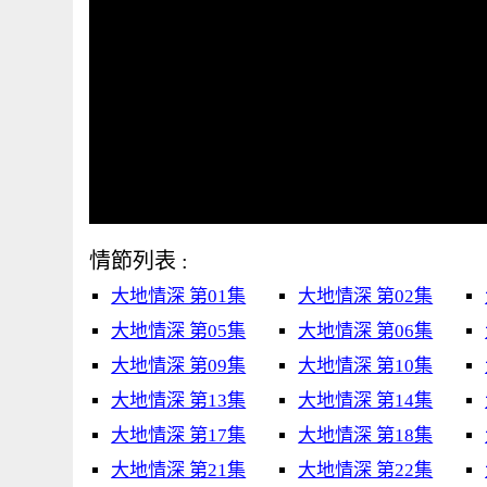
情節列表 :
大地情深 第01集
大地情深 第02集
大地情深 第05集
大地情深 第06集
大地情深 第09集
大地情深 第10集
大地情深 第13集
大地情深 第14集
大地情深 第17集
大地情深 第18集
大地情深 第21集
大地情深 第22集