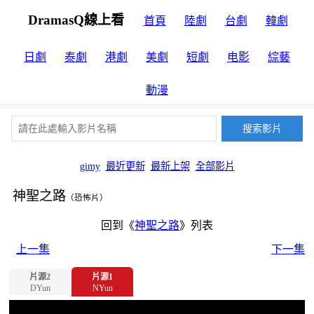
DramasQ線上看
首頁
陸劇
台劇
韓劇
日劇
泰劇
港劇
美劇
短劇
电影
綜藝
動漫
gimy
最近更新
最新上架
全部影片
神聖之路
（恐怖片）
回到《
神聖之路
》列表
上一集
下一集
片源2
片源1
DYun
NYun