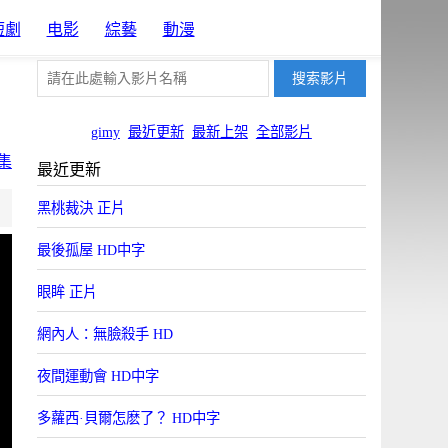
短劇
电影
綜藝
動漫
gimy
最近更新
最新上架
全部影片
集
最近更新
片源7
黑桃裁決 正片
Uyun
最後孤屋 HD中字
眼眸 正片
網內人：無臉殺手 HD
夜間運動會 HD中字
多蘿西·貝爾怎麽了？ HD中字