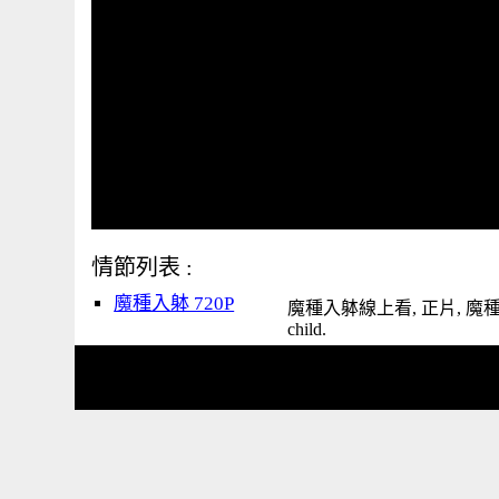
情節列表 :
魔種入躰 720P
魔種入躰線上看, 正片, 魔種入躰 - 正片 -
child.