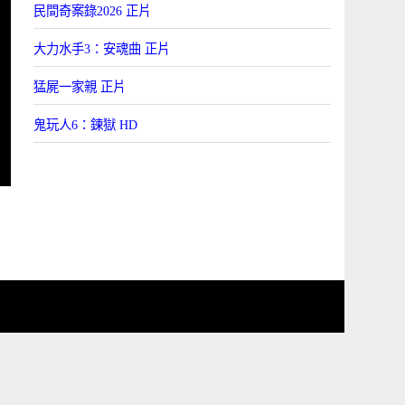
民間奇案錄2026 正片
大力水手3：安魂曲 正片
猛屍一家親 正片
鬼玩人6：鍊獄 HD