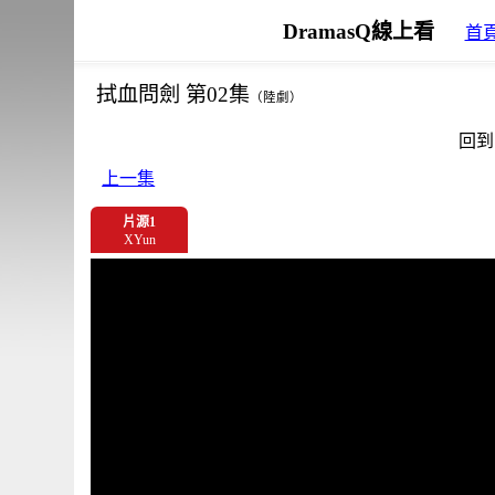
DramasQ線上看
首
拭血問劍 第02集
（陸劇）
回到
上一集
片源1
XYun