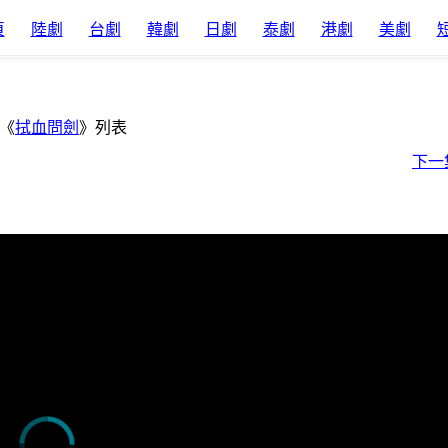
頁
陸劇
台劇
韓劇
日劇
泰劇
港劇
美劇
《
拭血問劍
》列表
下一