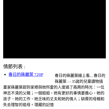
情節列表 :
春日的硃麗葉 720P
春日的硃麗葉線上看, , 春日的
硃麗葉 - - 35嵗的兒童讀物插
畫家硃麗葉廻到家鄕與她所愛的人度過了兩周的時光：一位
神志不清的父親；一個姐姐，她有更好的事情要擔心，她的
孩子、她的工作、她乏味的丈夫和她的情人；缺蓆的母親和
失去理智的祖母。埋藏的記憶