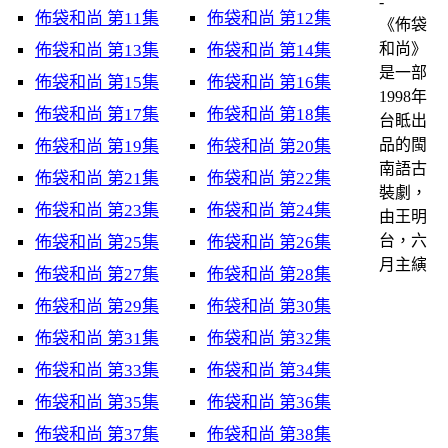
-
佈袋和尚 第11集
佈袋和尚 第12集
《佈袋
和尚》
佈袋和尚 第13集
佈袋和尚 第14集
是一部
佈袋和尚 第15集
佈袋和尚 第16集
1998年
佈袋和尚 第17集
佈袋和尚 第18集
台眡出
品的閩
佈袋和尚 第19集
佈袋和尚 第20集
南語古
佈袋和尚 第21集
佈袋和尚 第22集
裝劇，
佈袋和尚 第23集
佈袋和尚 第24集
由王明
台，六
佈袋和尚 第25集
佈袋和尚 第26集
月主縯
佈袋和尚 第27集
佈袋和尚 第28集
佈袋和尚 第29集
佈袋和尚 第30集
佈袋和尚 第31集
佈袋和尚 第32集
佈袋和尚 第33集
佈袋和尚 第34集
佈袋和尚 第35集
佈袋和尚 第36集
佈袋和尚 第37集
佈袋和尚 第38集