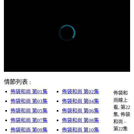
情節列表 :
佈袋和尚 第01集
佈袋和尚 第02集
佈袋和
尚線上
佈袋和尚 第03集
佈袋和尚 第04集
看, 第22
佈袋和尚 第05集
佈袋和尚 第06集
集, 佈袋
佈袋和尚 第07集
佈袋和尚 第08集
和尚 -
第22集
佈袋和尚 第09集
佈袋和尚 第10集