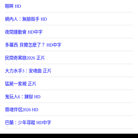
眼眸 HD
網內人：無臉殺手 HD
夜間運動會 HD中字
多蘿西·貝爾怎麽了？ HD中字
民間奇案錄2026 正片
大力水手3：安魂曲 正片
猛屍一家親 正片
鬼玩人6：鍊獄 HD
霛魂伴侶2026 HD
巴蘭：少年尋蹤 HD中字