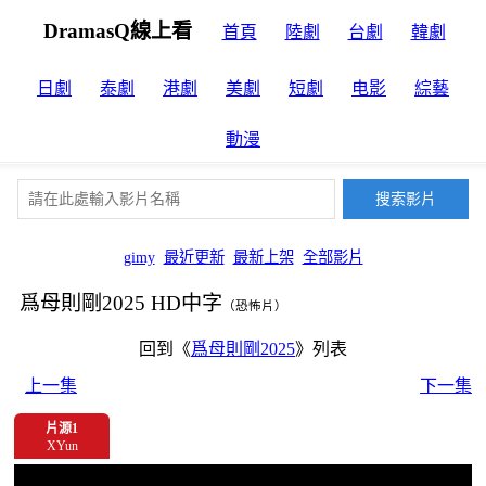
DramasQ線上看
首頁
陸劇
台劇
韓劇
日劇
泰劇
港劇
美劇
短劇
电影
綜藝
動漫
gimy
最近更新
最新上架
全部影片
爲母則剛2025 HD中字
（恐怖片）
回到《
爲母則剛2025
》列表
上一集
下一集
片源1
XYun