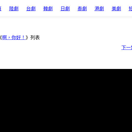
頁
陸劇
台劇
韓劇
日劇
泰劇
港劇
美劇
《
啊，你好！
》列表
下一