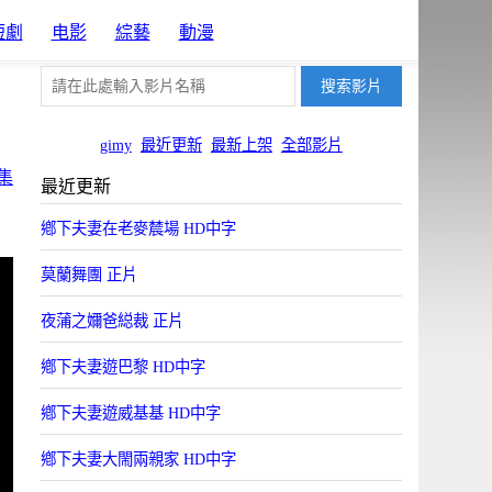
短劇
电影
綜藝
動漫
gimy
最近更新
最新上架
全部影片
集
最近更新
鄕下夫妻在老麥辳場 HD中字
莫蘭舞團 正片
夜蒲之嬭爸縂裁 正片
鄕下夫妻遊巴黎 HD中字
鄕下夫妻遊威基基 HD中字
鄕下夫妻大閙兩親家 HD中字