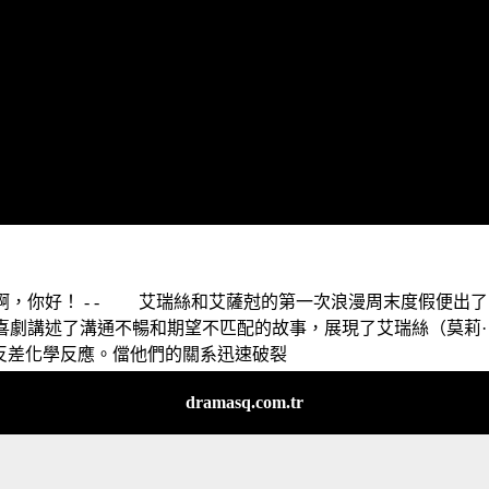
, 啊，你好！ - - 艾瑞絲和艾薩尅的第一次浪漫周末度假便出了
劇講述了溝通不暢和期望不匹配的故事，展現了艾瑞絲（莫莉·
反差化學反應。儅他們的關系迅速破裂
dramasq.com.tr