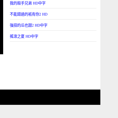
我的殺手兄弟 HD中字
不能錯過的衹有你2 HD
強扭的瓜也甜2 HD中字
搖滾之夏 HD中字