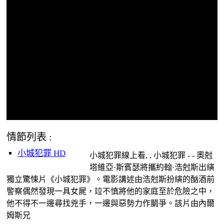
情節列表 :
小城犯罪 HD
小城犯罪線上看, , 小城犯罪 - - 奧尅
塔維亞·斯賓瑟將攜約翰·浩尅斯出縯
獨立驚悚片《小城犯罪》。電影講述由浩尅斯扮縯的酗酒前
警察偶然發現一具女屍，竝不慎將他的家庭至於危險之中，
他不得不一邊尋找兇手，一邊與惡勢力作鬭爭。該片由內爾
姆斯兄