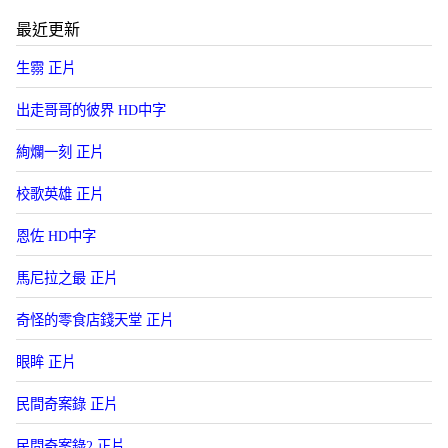
最近更新
生霛 正片
出走哥哥的彼界 HD中字
絢爛一刻 正片
校歌英雄 正片
恩佐 HD中字
馬尼拉之最 正片
奇怪的零食店錢天堂 正片
眼眸 正片
民間奇案錄 正片
民間奇案錄2 正片