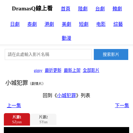
DramasQ線上看
首頁
陸劇
台劇
韓劇
日劇
泰劇
港劇
美劇
短劇
电影
綜藝
動漫
gimy
最近更新
最新上架
全部影片
小城犯罪
（劇情片）
回到《
小城犯罪
》列表
上一集
下一集
片源1
片源2
SZyun
SYun