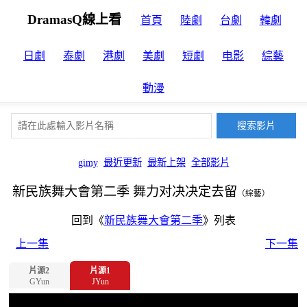
DramasQ線上看
首頁
陸劇
台劇
韓劇
日劇
泰劇
港劇
美劇
短劇
电影
綜藝
動漫
gimy
最近更新
最新上架
全部影片
新民族舞大會第二季 舞力对决决定去留
（綜藝）
回到《
新民族舞大會第二季
》列表
上一集
下一集
片源2
片源1
GYun
JYun