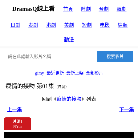
DramasQ線上看
首頁
陸劇
台劇
韓劇
日劇
泰劇
港劇
美劇
短劇
电影
綜藝
動漫
gimy
最近更新
最新上架
全部影片
癡情的接吻 第01集
（日劇）
回到《
癡情的接吻
》列表
上一集
下一集
片源1
NYun