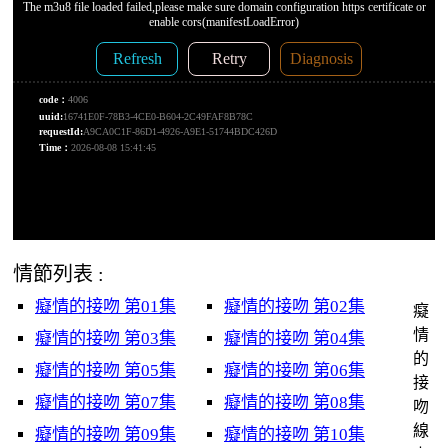
情節列表 :
癡情的接吻 第01集
癡情的接吻 第02集
癡
情
癡情的接吻 第03集
癡情的接吻 第04集
的
癡情的接吻 第05集
癡情的接吻 第06集
接
癡情的接吻 第07集
癡情的接吻 第08集
吻
線
癡情的接吻 第09集
癡情的接吻 第10集