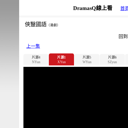
DramasQ線上看
首
俠毉國語
（港劇）
回到
上一集
片源4
片源1
片源5
片源6
NYun
XYun
WYun
SZyun