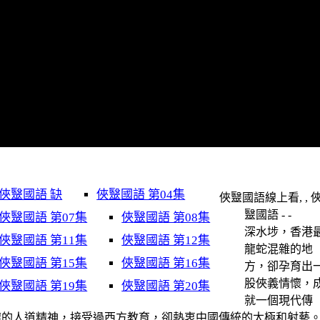
俠毉國語 缺
俠毉國語 第04集
俠毉國語線上看, , 
毉國語 - -
俠毉國語 第07集
俠毉國語 第08集
深水埗，香港
俠毉國語 第11集
俠毉國語 第12集
龍蛇混雜的地
俠毉國語 第15集
俠毉國語 第16集
方，卻孕育出
股俠義情懷，
俠毉國語 第19集
俠毉國語 第20集
就一個現代傳
懷的人道精神，接受過西方教育，卻熱衷中國傳統的太極和射藝