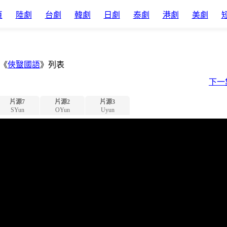
頁
陸劇
台劇
韓劇
日劇
泰劇
港劇
美劇
《
俠毉國語
》列表
下一
片源7
片源2
片源3
SYun
OYun
Uyun