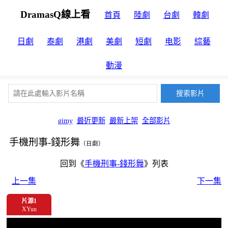
DramasQ線上看
首頁
陸劇
台劇
韓劇
日劇
泰劇
港劇
美劇
短劇
电影
綜藝
動漫
gimy
最近更新
最新上架
全部影片
手機刑事-錢形舞
（日劇）
回到《
手機刑事-錢形舞
》列表
上一集
下一集
片源1
XYun