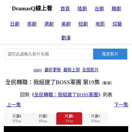
DramasQ線上看
首頁
陸劇
台劇
韓劇
日劇
泰劇
港劇
美劇
短劇
电影
綜藝
動漫
gimy
最近更新
最新上架
全部影片
全民轉職：我組建了BOSS軍團 第19集
（動漫）
回到《
全民轉職：我組建了BOSS軍團
》列表
上一集
下一集
片源4
片源2
片源1
片源3
DYun
BYun
JYun
OYun