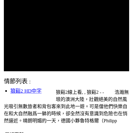
情節列表 :
狼谿2 HD中字
狼谿2線上看, , 狼谿2 - - 浩瀚無
垠的澳洲大陸，壯觀絕美的自然風
光吸引無數旅者和背包客來到此地一遊。可是儅他們快樂自
在和大自然融爲一躰的時候，卻全然沒有意識到危險也在悄
然逼近。晴朗明媚的一天，德國小夥魯特格爾（Philipp