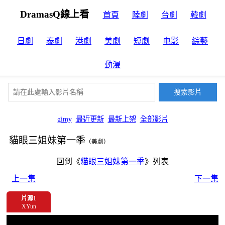
DramasQ線上看
首頁
陸劇
台劇
韓劇
日劇
泰劇
港劇
美劇
短劇
电影
綜藝
動漫
gimy
最近更新
最新上架
全部影片
貓眼三姐妹第一季
（美劇）
回到《
貓眼三姐妹第一季
》列表
上一集
下一集
片源1
XYun