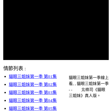
情節列表 :
貓眼三姐妹第一季 第01集
貓眼三姐妹第一季線上
看, , 貓眼三姐妹第一季
貓眼三姐妹第一季 第02集
- - 北條司《貓眼
貓眼三姐妹第一季 第03集
三姐妹》真人版。
貓眼三姐妹第一季 第04集
貓眼三姐妹第一季 第05集