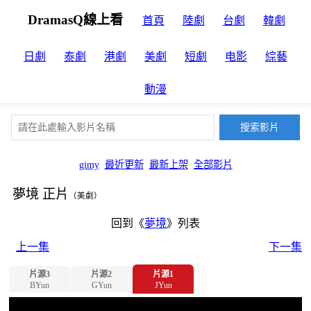
DramasQ線上看
首頁
陸劇
台劇
韓劇
日劇
泰劇
港劇
美劇
短劇
电影
綜藝
動漫
gimy
最近更新
最新上架
全部影片
夢境 正片
（美劇）
回到《
夢境
》列表
上一集
下一集
片源3
片源2
片源1
BYun
GYun
JYun