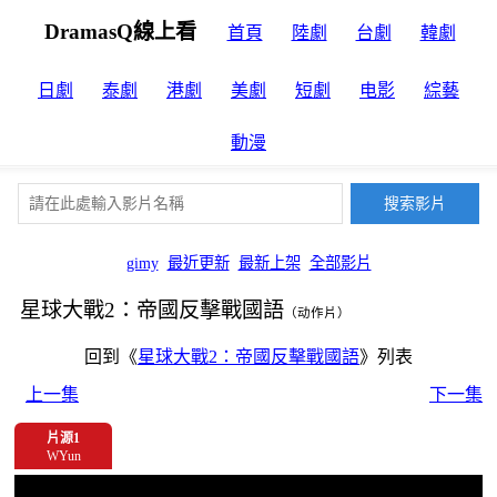
DramasQ線上看
首頁
陸劇
台劇
韓劇
日劇
泰劇
港劇
美劇
短劇
电影
綜藝
動漫
gimy
最近更新
最新上架
全部影片
星球大戰2：帝國反擊戰國語
（动作片）
回到《
星球大戰2：帝國反擊戰國語
》列表
上一集
下一集
片源1
WYun