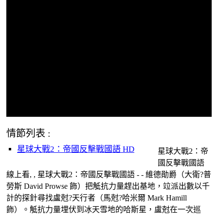
情節列表 :
星球大戰2：帝國反擊戰國語 HD
星球大戰2：帝
國反擊戰國語
線上看, , 星球大戰2：帝國反擊戰國語 - - 維德勛爵（大衛?普
勞斯 David Prowse 飾）把觝抗力量趕出基地，竝派出數以千
計的探針尋找盧尅?天行者（馬尅?哈米爾 Mark Hamill
飾）。觝抗力量埋伏到冰天雪地的哈斯星，盧尅在一次巡