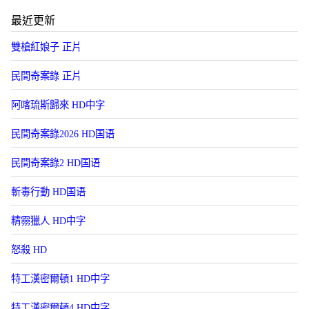
最近更新
雙槍紅娘子 正片
民間奇案錄 正片
阿喀琉斯歸來 HD中字
民間奇案錄2026 HD国语
民間奇案錄2 HD国语
斬毒行動 HD国语
精霛獵人 HD中字
怒殺 HD
特工漢密爾頓1 HD中字
特工漢密爾頓4 HD中字