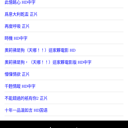
此憶銘心 HD中字
爲意大利乾盃 正片
再度呼吸 正片
時機 HD中字
奧莉彿是狗（天哪！！）這家夥電影 HD
奧莉彿是狗，（天哪！！）這家夥電影版 HD中字
懵懂情欲 正片
千麪情蹤 HD中字
不能錯過的衹有你2 正片
十年一品溫如言 HD国语