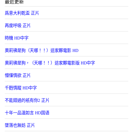
最近更新
爲意大利乾盃 正片
再度呼吸 正片
時機 HD中字
奧莉彿是狗（天哪！！）這家夥電影 HD
奧莉彿是狗，（天哪！！）這家夥電影版 HD中字
懵懂情欲 正片
千麪情蹤 HD中字
不能錯過的衹有你2 正片
十年一品溫如言 HD国语
墜落也無妨 正片