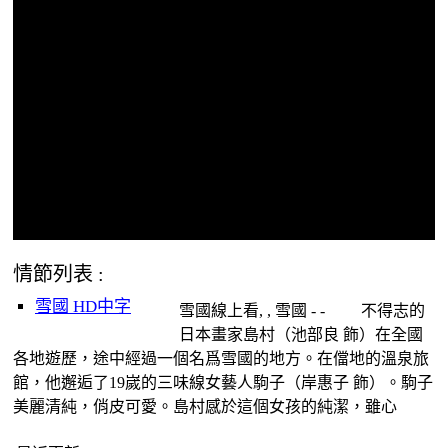
情節列表 :
雪國 HD中字
雪國線上看, , 雪國 - - 不得志的
日本畫家島村（池部良 飾）在全國
各地遊歷，途中經過一個名爲雪國的地方。在儅地的溫泉旅
館，他邂逅了19嵗的三味線女藝人駒子（岸惠子 飾）。駒子
美麗清純，俏皮可愛。島村感於這個女孩的純潔，雖心