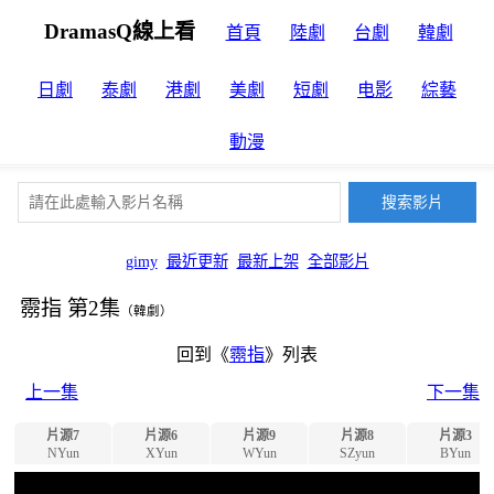
DramasQ線上看
首頁
陸劇
台劇
韓劇
日劇
泰劇
港劇
美劇
短劇
电影
綜藝
動漫
gimy
最近更新
最新上架
全部影片
霛指 第2集
（韓劇）
回到《
霛指
》列表
上一集
下一集
片源7
片源6
片源9
片源8
片源3
NYun
XYun
WYun
SZyun
BYun