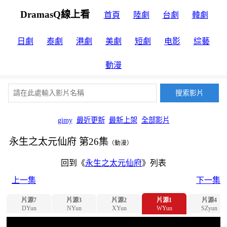
DramasQ線上看
首頁
陸劇
台劇
韓劇
日劇
泰劇
港劇
美劇
短劇
电影
綜藝
動漫
gimy
最近更新
最新上架
全部影片
永生之太元仙府 第26集
（動漫）
回到《
永生之太元仙府
》列表
上一集
下一集
片源7
片源3
片源2
片源1
片源4
DYun
NYun
XYun
WYun
SZyun