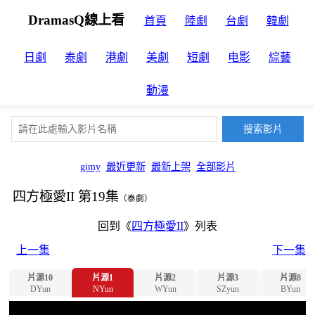
DramasQ線上看
首頁
陸劇
台劇
韓劇
日劇
泰劇
港劇
美劇
短劇
电影
綜藝
動漫
gimy
最近更新
最新上架
全部影片
四方極愛II 第19集
（泰劇）
回到《
四方極愛II
》列表
上一集
下一集
片源10
片源1
片源2
片源3
片源8
DYun
NYun
WYun
SZyun
BYun