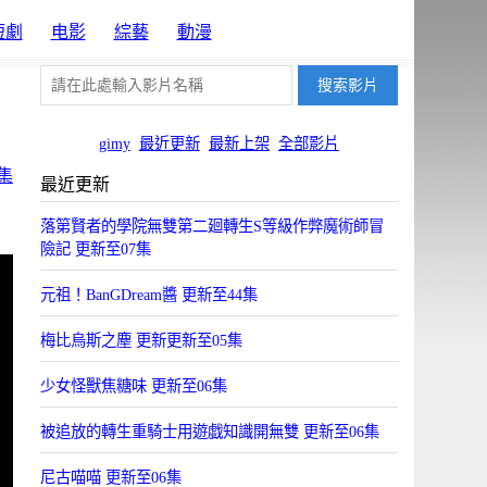
短劇
电影
綜藝
動漫
gimy
最近更新
最新上架
全部影片
集
最近更新
落第賢者的學院無雙第二廻轉生S等級作弊魔術師冒
險記 更新至07集
元祖！BanGDream醬 更新至44集
梅比烏斯之塵 更新更新至05集
少女怪獸焦糖味 更新至06集
被追放的轉生重騎士用遊戯知識開無雙 更新至06集
尼古喵喵 更新至06集