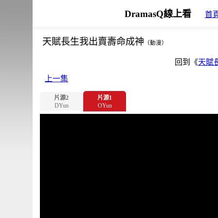
DramasQ線上看
首
天賦長生我出賣壽命成神
（動漫）
回到《
天賦
上一集
片源2
片源1
DYun
OYun