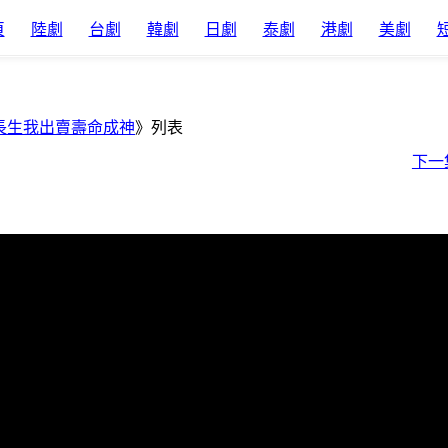
頁
陸劇
台劇
韓劇
日劇
泰劇
港劇
美劇
長生我出賣壽命成神
》列表
下一