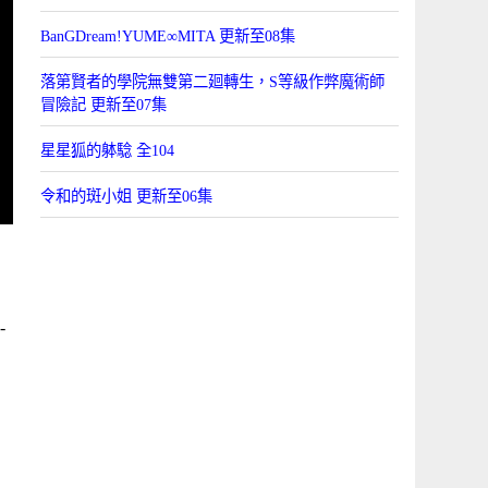
BanGDream!YUME∞MITA 更新至08集
落第賢者的學院無雙第二廻轉生，S等級作弊魔術師
冒險記 更新至07集
星星狐的躰騐 全104
令和的斑小姐 更新至06集
-