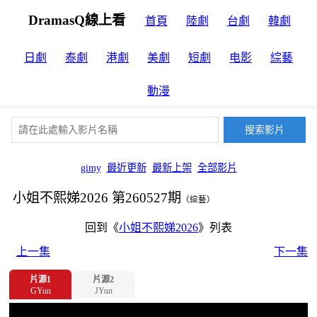
DramasQ線上看
首頁
陸劇
台劇
韓劇
日劇
泰劇
港劇
美劇
短劇
电影
綜藝
動漫
gimy
最近更新
最新上架
全部影片
小姐不熙娣2026 第260527期
（綜藝）
回到《
小姐不熙娣2026
》列表
上一集
下一集
片源1
片源2
GYun
JYun