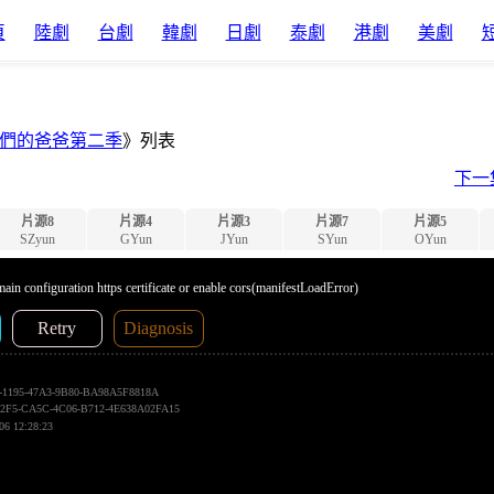
頁
陸劇
台劇
韓劇
日劇
泰劇
港劇
美劇
們的爸爸第二季
》列表
下一
片源8
片源4
片源3
片源7
片源5
SZyun
GYun
JYun
SYun
OYun