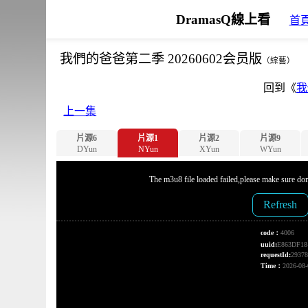
DramasQ線上看
首
我們的爸爸第二季 20260602会员版
（綜藝）
回到《
我
上一集
片源6
片源1
片源2
片源9
DYun
NYun
XYun
WYun