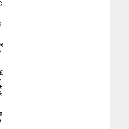
2会
-
浙
觀
靜
董
餘
任
該
撞
情