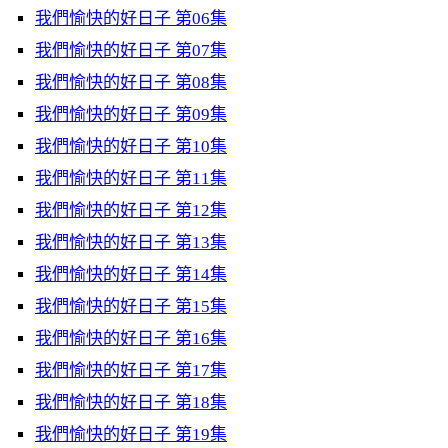
我們愉快的好日子 第06集
我們愉快的好日子 第07集
我們愉快的好日子 第08集
我們愉快的好日子 第09集
我們愉快的好日子 第10集
我們愉快的好日子 第11集
我們愉快的好日子 第12集
我們愉快的好日子 第13集
我們愉快的好日子 第14集
我們愉快的好日子 第15集
我們愉快的好日子 第16集
我們愉快的好日子 第17集
我們愉快的好日子 第18集
我們愉快的好日子 第19集