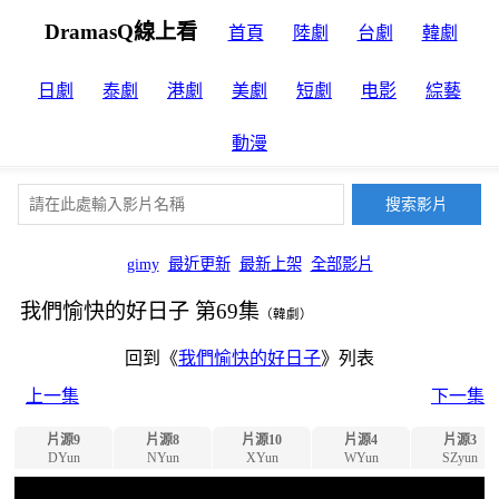
DramasQ線上看
首頁
陸劇
台劇
韓劇
日劇
泰劇
港劇
美劇
短劇
电影
綜藝
動漫
gimy
最近更新
最新上架
全部影片
我們愉快的好日子 第69集
（韓劇）
回到《
我們愉快的好日子
》列表
上一集
下一集
片源9
片源8
片源10
片源4
片源3
DYun
NYun
XYun
WYun
SZyun