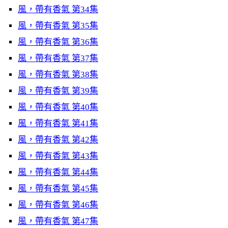
風，帶有香氣 第34集
風，帶有香氣 第35集
風，帶有香氣 第36集
風，帶有香氣 第37集
風，帶有香氣 第38集
風，帶有香氣 第39集
風，帶有香氣 第40集
風，帶有香氣 第41集
風，帶有香氣 第42集
風，帶有香氣 第43集
風，帶有香氣 第44集
風，帶有香氣 第45集
風，帶有香氣 第46集
風，帶有香氣 第47集