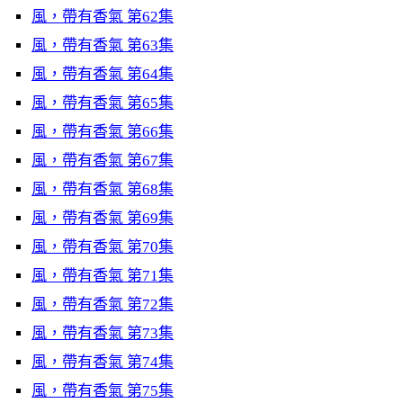
風，帶有香氣 第62集
風，帶有香氣 第63集
風，帶有香氣 第64集
風，帶有香氣 第65集
風，帶有香氣 第66集
風，帶有香氣 第67集
風，帶有香氣 第68集
風，帶有香氣 第69集
風，帶有香氣 第70集
風，帶有香氣 第71集
風，帶有香氣 第72集
風，帶有香氣 第73集
風，帶有香氣 第74集
風，帶有香氣 第75集