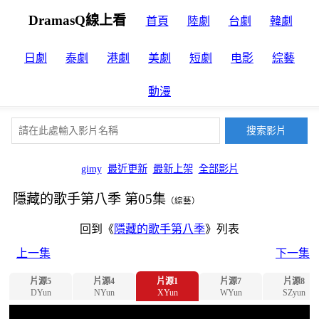
DramasQ線上看
首頁
陸劇
台劇
韓劇
日劇
泰劇
港劇
美劇
短劇
电影
綜藝
動漫
gimy
最近更新
最新上架
全部影片
隱藏的歌手第八季 第05集
（綜藝）
回到《
隱藏的歌手第八季
》列表
上一集
下一集
片源5
片源4
片源1
片源7
片源8
DYun
NYun
XYun
WYun
SZyun