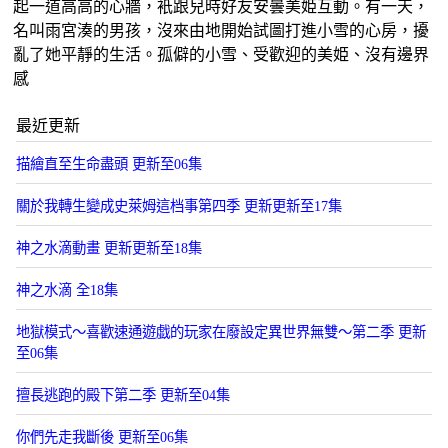
起一道高高的心牆，衹跟兒時好友安曇美姫互動。有一天，
名叫雨宮湊的男孩，沒來由地開始試圖打進小雪的心房，擾
亂了她平靜的生活。孤僻的小雪、受歡迎的美姫、沒有邊界
感
最近更新
描繪直至生命盡頭 更新至06集
關於我轉生變成史萊姆這档事第四季 更新更新至17集
神之水滴動畫 更新更新至18集
神之水滴 全18集
地獄模式～喜歡速通遊戯的玩家在廢設定異世界無雙～第二季 更新
至06集
擅長逃跑的殿下第二季 更新至04集
你們先走我斷後 更新至06集