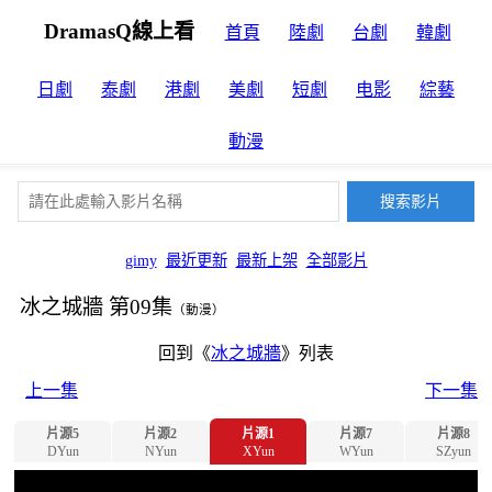
DramasQ線上看
首頁
陸劇
台劇
韓劇
日劇
泰劇
港劇
美劇
短劇
电影
綜藝
動漫
gimy
最近更新
最新上架
全部影片
冰之城牆 第09集
（動漫）
回到《
冰之城牆
》列表
上一集
下一集
片源5
片源2
片源1
片源7
片源8
DYun
NYun
XYun
WYun
SZyun