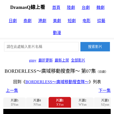
DramasQ線上看
首頁
陸劇
台劇
韓劇
日劇
泰劇
港劇
美劇
短劇
电影
綜藝
動漫
gimy
最近更新
最新上架
全部影片
BORDERLESS～廣域移動搜查隊～ 第07集
（日劇）
回到《
BORDERLESS～廣域移動搜查隊～
》列表
上一集
下一集
片源5
片源4
片源1
片源2
片源3
DYun
NYun
XYun
WYun
SZyun