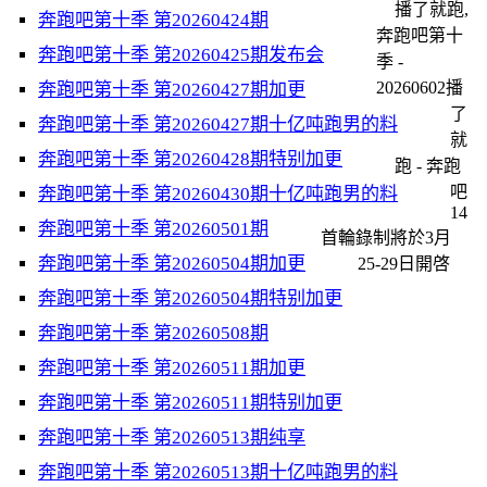
播了就跑,
奔跑吧第十季 第20260424期
奔跑吧第十
奔跑吧第十季 第20260425期发布会
季 -
20260602播
奔跑吧第十季 第20260427期加更
了
奔跑吧第十季 第20260427期十亿吨跑男的料
就
奔跑吧第十季 第20260428期特别加更
跑 - 奔跑
吧
奔跑吧第十季 第20260430期十亿吨跑男的料
14
奔跑吧第十季 第20260501期
首輪錄制將於3月
奔跑吧第十季 第20260504期加更
25-29日開啓
奔跑吧第十季 第20260504期特别加更
奔跑吧第十季 第20260508期
奔跑吧第十季 第20260511期加更
奔跑吧第十季 第20260511期特别加更
奔跑吧第十季 第20260513期纯享
奔跑吧第十季 第20260513期十亿吨跑男的料