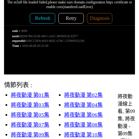
情節列表 :
將夜動漫 第01集
將夜動漫 第02集
將夜動
漫線上
將夜動漫 第03集
將夜動漫 第04集
看, 第09
將夜動漫 第05集
將夜動漫 第06集
集, 將夜
將夜動漫 第07集
將夜動漫 第08集
動漫 -
第09集
將夜動漫 第09集
將夜動漫 第10集