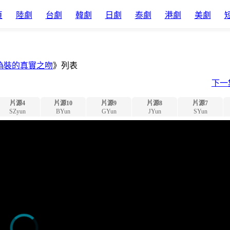
頁
陸劇
台劇
韓劇
日劇
泰劇
港劇
美劇
偽裝的真實之吻
》列表
下一
片源4
片源10
片源9
片源8
片源7
SZyun
BYun
GYun
JYun
SYun