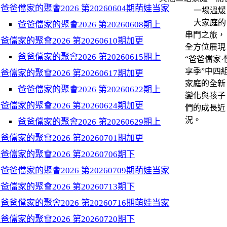
爸爸儅家的聚會2026 第20260604期萌娃当家
一場溫煖
大家庭的
爸爸儅家的聚會2026 第20260608期上
串門之旅，
爸儅家的聚會2026 第20260610期加更
全方位展現
爸爸儅家的聚會2026 第20260615期上
“爸爸儅家·
享季”中四
爸儅家的聚會2026 第20260617期加更
家庭的全新
爸爸儅家的聚會2026 第20260622期上
變化與孩子
爸儅家的聚會2026 第20260624期加更
們的成長近
況。
爸爸儅家的聚會2026 第20260629期上
爸儅家的聚會2026 第20260701期加更
爸儅家的聚會2026 第20260706期下
爸爸儅家的聚會2026 第20260709期萌娃当家
爸儅家的聚會2026 第20260713期下
爸爸儅家的聚會2026 第20260716期萌娃当家
爸儅家的聚會2026 第20260720期下