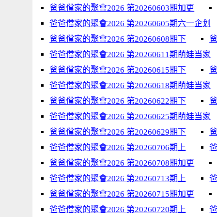
爸爸儅家的聚會2026 第20260603期加更
爸爸儅家的聚會2026 第20260605期六一企划
爸爸儅家的聚會2026 第20260608期下
爸
爸爸儅家的聚會2026 第20260611期萌娃当家
爸爸儅家的聚會2026 第20260615期下
爸
爸爸儅家的聚會2026 第20260618期萌娃当家
爸爸儅家的聚會2026 第20260622期下
爸
爸爸儅家的聚會2026 第20260625期萌娃当家
爸爸儅家的聚會2026 第20260629期下
爸
爸爸儅家的聚會2026 第20260706期上
爸
爸爸儅家的聚會2026 第20260708期加更
爸爸儅家的聚會2026 第20260713期上
爸
爸爸儅家的聚會2026 第20260715期加更
爸爸儅家的聚會2026 第20260720期上
爸