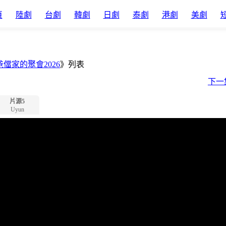
頁
陸劇
台劇
韓劇
日劇
泰劇
港劇
美劇
爸儅家的聚會2026
》列表
下一
片源5
Uyun