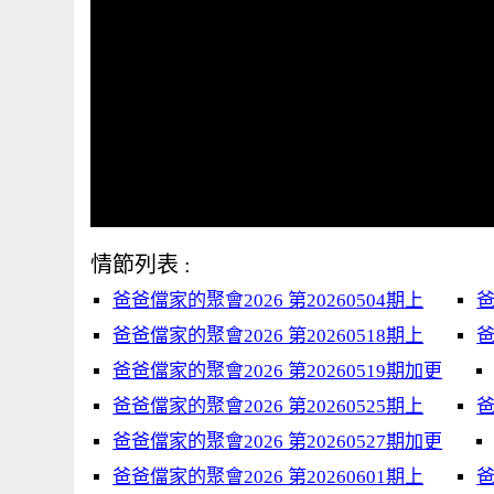
情節列表 :
爸爸儅家的聚會2026 第20260504期上
爸
爸爸儅家的聚會2026 第20260518期上
爸
爸爸儅家的聚會2026 第20260519期加更
爸爸儅家的聚會2026 第20260525期上
爸
爸爸儅家的聚會2026 第20260527期加更
爸爸儅家的聚會2026 第20260601期上
爸